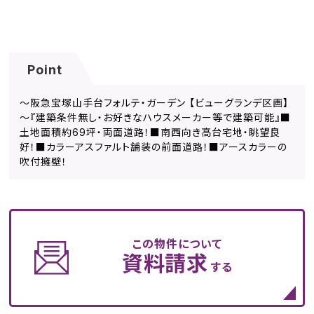
Point
～阪急宝塚山手台フォルテ・ガーデン 【ビューグランデ区画】
～『建築条件無し・お好きなハウスメーカー等で建築可能』■
土地面積約69坪・両面道路！■南西向き高台宅地・眺望良
好！■カラーアスファルト舗装の前面道路！■アースカラーの
吹付擁壁！
この物件について
資料請求
する