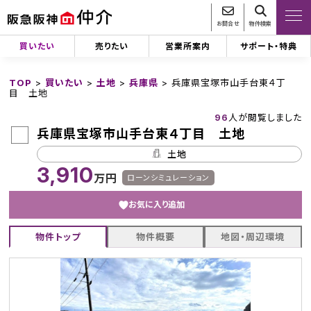
お問合せ
物件検索
買いたい
売りたい
営業所案内
サポート・特典
TOP
>
買いたい
>
土地
>
兵庫県
>
兵庫県宝塚市山手台東４丁
目 土地
96
人が閲覧しました
兵庫県宝塚市山手台東４丁目 土地
土地
3,910
万円
ローンシミュレーション
お気に入り追加
物件トップ
物件概要
地図・周辺環境