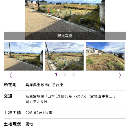
現地写真
1
2
3
所在地
兵庫県宝塚市山手台東
交通
阪急宝塚線 「山本（兵庫）」駅 バス7分 「宝塚山手台三丁
目」 停歩 6分
土地面積
228.62㎡（公簿）
土地現況
更地