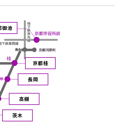
都御池
京都桂
長岡
高槻
茨木