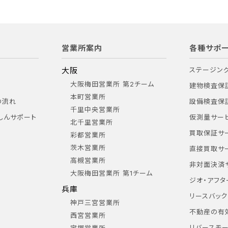
営業所案内
各種サポー
大阪
ステージン
大阪梅田営業所 第2チーム
建物検査保
本町営業所
の流れ
設備検査保
千里中央営業所
しんサポート
仮測量サー
北千里営業所
買取保証サ
彩都営業所
茨木営業所
直接買取サ
高槻営業所
非対面決済
大阪梅田営業所 第1チーム
ジオ・アフタ
兵庫
リースバック
神戸三宮営業所
不動産の有
西宮営業所
リバースモ