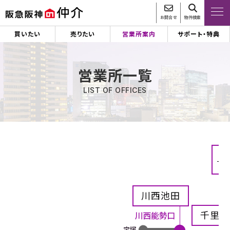
お問合せ
物件検索
買いたい
売りたい
営業所案内
サポート・特典
営業所一覧
LIST OF OFFICES
阪急
川西池田
千里中