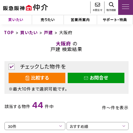
お問合せ
物件検索
買いたい
売りたい
営業所案内
サポート・特典
TOP
>
買いたい
>
戸建
>
大阪府
大阪府
の
戸建 検索結果
チェックした物件を
比較する
お問合せ
※最大10件まで選択可能です。
44
該当する物件
件中
件～
件を表示