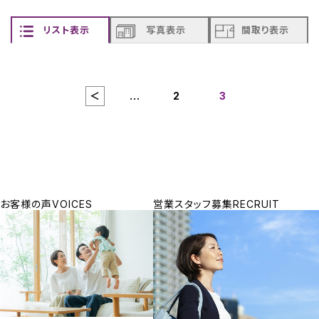
リスト表示
写真表示
間取り表示
＜
...
2
3
お客様の声
VOICES
営業スタッフ募集
RECRUIT