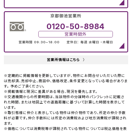
京都御池営業所
0120-50-8984
営業時間外
営業時間 09:30~18:00 定休日： 毎週 水曜日 ・木曜日
営業所情報はこちら
〉
※定期的に掲載情報を更新していますが、物件にお問合せいただいた際に
は売却済、売却中止、商談中、価格改定、条件変更となっている場合がありま
す。 予めご了承ください。
※掲載情報と現況に差異がある場合、現況を優先します。
※交通機関からの所要時間は、当該物件の分譲時のパンフレットに記載さ
れた時間、または地図上での道路距離に基づいて計算した時間を表示して
います。
※取引態様に仲介と表示している物件は仲介物件であり、所定の仲介手数
料が必要です。仲介手数料には所定の消費税および地方消費税が課税され
ます。
※価格については消費税等が課税されている物件については税込価格を表