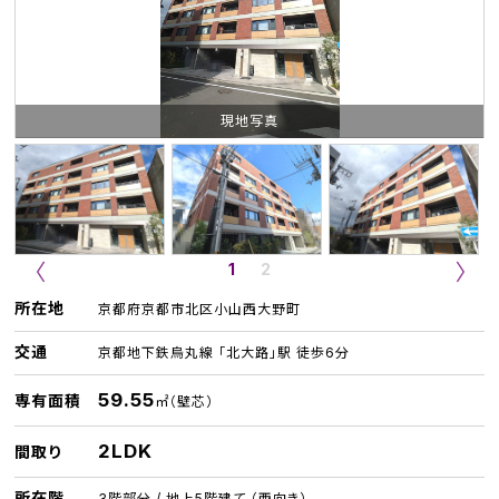
現地写真
1
2
所在地
京都府京都市北区小山西大野町
交通
京都地下鉄烏丸線 「北大路」駅 徒歩6分
59.55
専有面積
㎡（壁芯）
2LDK
間取り
所在階
3階部分 / 地上5階建て （西向き）