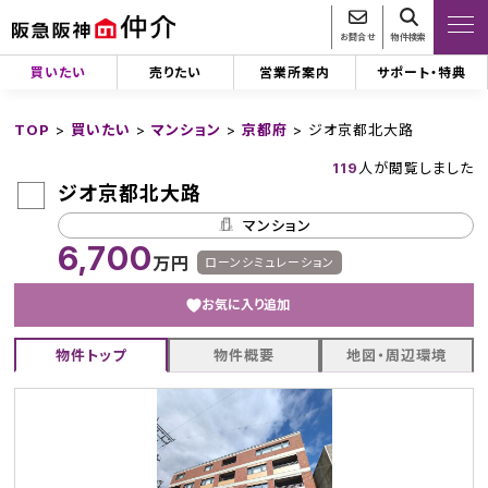
お問合せ
物件検索
買いたい
売りたい
営業所案内
サポート・特典
TOP
>
買いたい
>
マンション
>
京都府
>
ジオ京都北大路
119
人が閲覧しました
ジオ京都北大路
マンション
6,700
万円
ローンシミュレーション
お気に入り追加
物件トップ
物件概要
地図・周辺環境