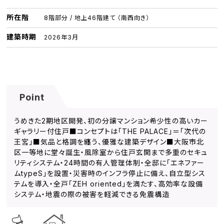
所在階
8階部分 / 地上46階建て （南西向き）
建築時期
2026年3月
Point
うめきた2期地区開発、初の分譲マンション希少性の高いカー
ギャラリー付住戸■コンセプトは「THE PALACE」＝「次代の
王宮」■気品と格調を纏う、優雅な建築デザイン■大阪市北
区一等地に堂々誕生・風除室から住戸玄関まで多重のセキュ
リティシステム・24時間の有人管理体制・全邸に「エネファー
ムtypeS」を設置・災害時のインフラ停止に備え、自立型シス
テムを導入・全戸「ZEH oriented」を満たす、高効率な設備
システム・地震の際の被害を軽減できる免震構造