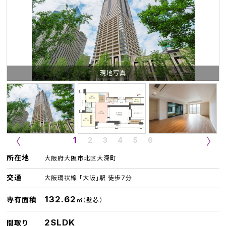
現地写真
1
2
3
4
5
6
所在地
大阪府大阪市北区大深町
交通
大阪環状線 「大阪」駅 徒歩7分
132.62
専有面積
㎡（壁芯）
2SLDK
間取り