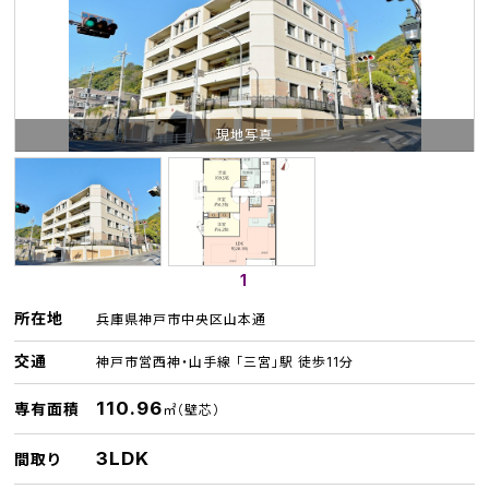
現地写真
1
所在地
兵庫県神戸市中央区山本通
交通
神戸市営西神・山手線 「三宮」駅 徒歩11分
110.96
専有面積
㎡（壁芯）
3LDK
間取り