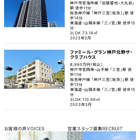
神戸市営海岸線 「旧居留地・大丸前」
駅 徒歩11分
阪急神戸線 「神戸三宮［阪急］」駅 徒
歩14分
東海道・山陽本線 「三ノ宮」駅 徒歩15
分
2LDK 73.19㎡
2023年2月
ファミール・グラン神戸北野ザ・
クラブハウス
8,990万円（税込）
神戸市営西神・山手線 「三宮」駅 徒
歩11分
阪急神戸線 「神戸三宮［阪急］」駅 徒
歩13分
東海道・山陽本線 「三ノ宮」駅 徒歩15
分
3LDK 110.96㎡
2003年3月
お客様の声
VOICES
営業スタッフ募集
RECRUIT