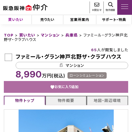
お問合せ
物件検索
買いたい
売りたい
営業所案内
サポート・特典
TOP
>
買いたい
>
マンション
>
兵庫県
>
ファミール・グラン神戸北
野ザ・クラブハウス
65
人が閲覧しました
ファミール・グラン神戸北野ザ・クラブハウス
マンション
8,990
万円(税込)
ローンシミュレーション
お気に入り追加
物件トップ
物件概要
地図・周辺環境