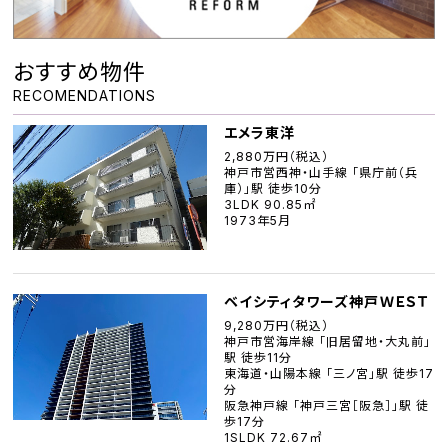
おすすめ物件
RECOMENDATIONS
エメラ東洋
2,880万円（税込）
神戸市営西神・山手線 「県庁前（兵
庫）」駅 徒歩10分
3LDK 90.85㎡
1973年5月
ベイシティタワーズ神戸ＷＥＳＴ
9,280万円（税込）
神戸市営海岸線 「旧居留地・大丸前」
駅 徒歩11分
東海道・山陽本線 「三ノ宮」駅 徒歩17
分
阪急神戸線 「神戸三宮［阪急］」駅 徒
歩17分
1SLDK 72.67㎡