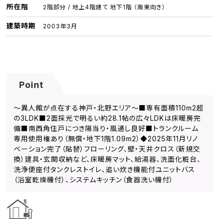
所在階
2階部分 / 地上4階建て 地下1階 （南東向き）
建築時期
2003年3月
Point
～異人館が点在する神戸・北野エリア～■専有面積110m2超
の3LDK■2面採光で明るい約28.1帖の広々LDKは床暖房完
備■南西角住戸につき陽当り・風通し良好■トランクルーム
専用使用権あり（無償・地下1階1.09m2）◆2025年11月リノ
ベーション完了（貼替）フローリング、壁・天井クロス（新規交
換）建具・玄関収納など、床暖房マット、給湯器、洗面化粧台、
洗浄便座付タンクレストイレ、追い炊き機能付ユニットバス
（浴室乾燥機付）、システムキッチン（食器洗い機付）