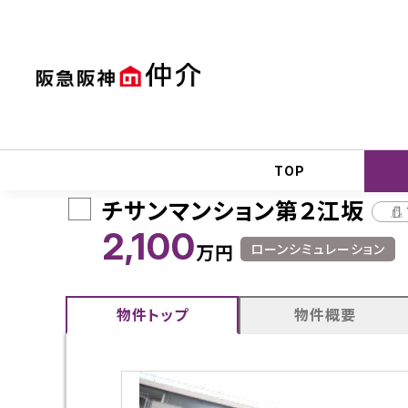
TOP
>
買いたい
>
マンション
>
大阪府
>
チサンマンション
TOP
チサンマンション第２江坂
2,100
ローンシミュレーション
万円
物件トップ
物件概要