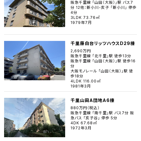
阪急千里線 「山田（大阪）」駅 バス7
分 12他：新小川-亥子 「新小川」 停歩
4分
3LDK 73.76㎡
1979年7月
千里藤白台リッツハウスD29棟
2,690万円
阪急千里線 「北千里」駅 徒歩13分
阪急千里線 「山田（大阪）」駅 徒歩16
分
大阪モノレール 「山田（大阪）」駅 徒
歩18分
4LDK 116.00㎡
1981年3月
千里山田A団地A6棟
880万円（税込）
阪急千里線 「南千里」駅 バス7分 阪
急バス 「亥子谷」 停歩 5分
4DK 67.68㎡
1972年3月