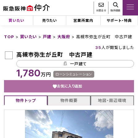
お問合せ
物件検索
買いたい
売りたい
営業所案内
サポート・特典
TOP
>
買いたい
>
戸建
>
大阪府
>
高槻市弥生が丘町 中古戸建
35
人が閲覧しました
高槻市弥生が丘町 中古戸建
一戸建て
1,780
万円
ローンシミュレーション
お気に入り追加
物件トップ
物件概要
地図・周辺環境