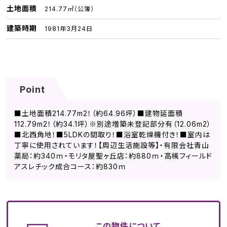
土地面積
214.77㎡（公簿）
建築時期
1981年3月24日
Point
■土地面積214.77m2！（約64.96坪）■建物延面積
112.79m2！（約34.1坪）※別途増築未登記部分有（12.06m2）
■北西角地！■5LDKの間取り！■浴室乾燥機付き！■室内は
丁寧に使用されています！【周辺生活施設等】・有限会社青山
薬局：約340ｍ・モリタ屋聖ヶ丘店：約880ｍ・高槻フィールド
アスレチック成合コース：約830ｍ
この物件について