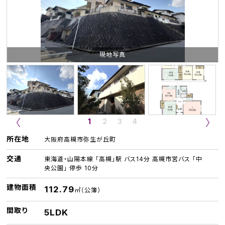
現地写真
1
2
3
4
所在地
大阪府高槻市弥生が丘町
交通
東海道・山陽本線 「高槻」駅 バス14分 高槻市営バス 「中
央公園」 停歩 10分
建物面積
112.79
㎡（公簿）
間取り
5LDK