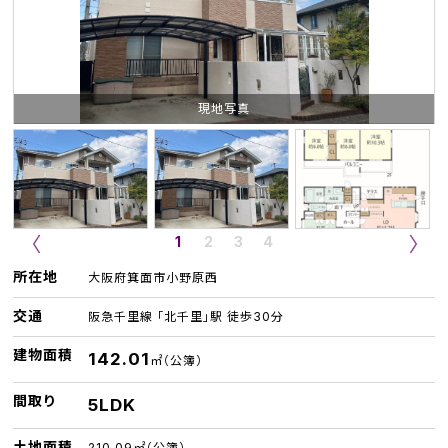
現地写真
1
2
3
4
所在地
大阪府箕面市小野原西
交通
阪急千里線 「北千里」駅 徒歩30分
建物面積
142.01
㎡（公簿）
間取り
5LDK
土地面積
210.09㎡（公簿）