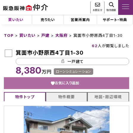
お問合せ
物件検索
買いたい
売りたい
営業所案内
サポート・特典
TOP
>
買いたい
>
戸建
>
大阪府
>
箕面市小野原西4丁目1-30
62
人が閲覧しました
箕面市小野原西4丁目1-30
一戸建て
8,380
万円
ローンシミュレーション
お気に入り追加
物件トップ
物件概要
地図・周辺環境