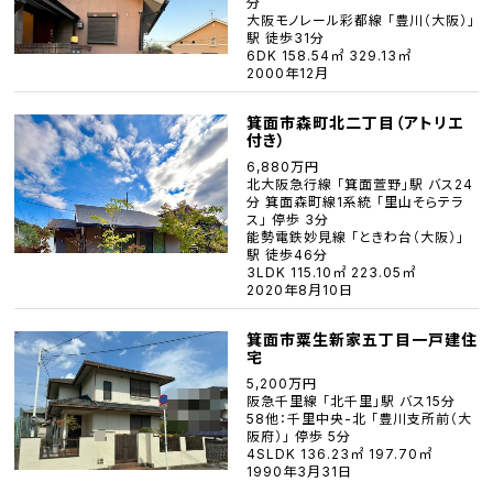
分
大阪モノレール彩都線 「豊川（大阪）」
駅 徒歩31分
6DK 158.54㎡ 329.13㎡
2000年12月
箕面市森町北二丁目（アトリエ
付き）
6,880万円
北大阪急行線 「箕面萱野」駅 バス24
分 箕面森町線1系統 「里山そらテラ
ス」 停歩 3分
能勢電鉄妙見線 「ときわ台（大阪）」
駅 徒歩46分
3LDK 115.10㎡ 223.05㎡
2020年8月10日
箕面市粟生新家五丁目一戸建住
宅
5,200万円
阪急千里線 「北千里」駅 バス15分
58他：千里中央-北 「豊川支所前（大
阪府）」 停歩 5分
4SLDK 136.23㎡ 197.70㎡
1990年3月31日