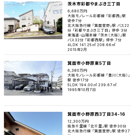
茨木市彩都やまぶき三丁目
6,680万円
大阪モノレール彩都線 「彩都西」駅
徒歩7分
北大阪急行線 「箕面萱野」駅 バス22
分 「彩都やまぶき三丁目」 停歩 3分
東海道・山陽本線 「茨木（大阪）」駅
バス32分 「彩都西駅」 停歩 7分
4LDK 141.25㎡ 208.66㎡
2015年2月
箕面市小野原東5丁目
6,380万円
大阪モノレール彩都線 「豊川（大阪）」
駅 徒歩17分
5LDK 194.00㎡ 239.67㎡
1995年10月7日
箕面市小野原西3丁目34-16
12,300万円
阪急千里線 「北千里」駅 徒歩30分
北大阪急行線 「箕面萱野」駅 徒歩27