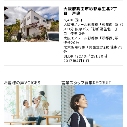
大阪府箕面市彩都粟生北2丁
目 戸建
6,480万円
大阪モノレール彩都線 「彩都西」駅 バ
ス11分 阪急バス 「彩都粟生北二丁
目」 停歩 3分
大阪モノレール彩都線 「彩都西」駅
徒歩20分
北大阪急行線 「箕面萱野」駅 徒歩73
分
3LDK 122.13㎡ 251.30㎡
2017年4月11日
お客様の声
VOICES
営業スタッフ募集
RECRUIT