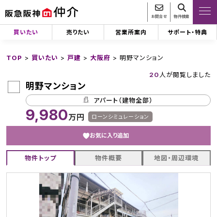
お問合せ
物件検索
買いたい
売りたい
営業所案内
サポート・特典
TOP
>
買いたい
>
戸建
>
大阪府
>
明野マンション
20
人が閲覧しました
明野マンション
アパート（建物全部）
9,980
万円
ローンシミュレーション
お気に入り追加
物件トップ
物件概要
地図・周辺環境