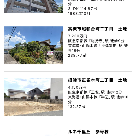
分
3LDK 114.87㎡
1983年10月
高槻市昭和台町二丁目 土地
7,230万円
阪急京都線 「総持寺」駅 徒歩9分
東海道・山陽本線 「摂津富田」駅 徒
歩18分
238.77㎡
摂津市正雀本町二丁目 土地
4,150万円
阪急京都線 「正雀」駅 徒歩12分
東海道・山陽本線 「岸辺」駅 徒歩18
分
132.27㎡
ルネ千里丘 参号棟