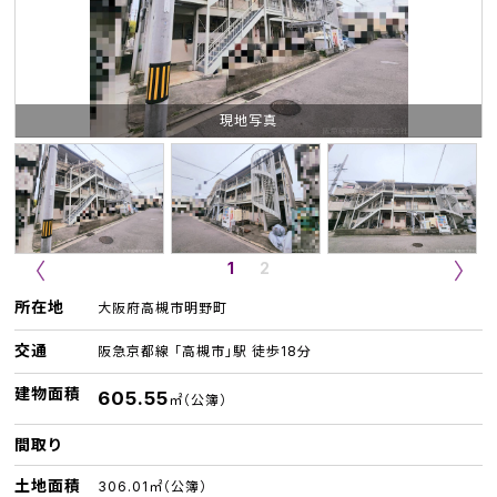
現地写真
1
2
所在地
大阪府高槻市明野町
交通
阪急京都線 「高槻市」駅 徒歩18分
建物面積
605.55
㎡（公簿）
間取り
土地面積
306.01㎡（公簿）