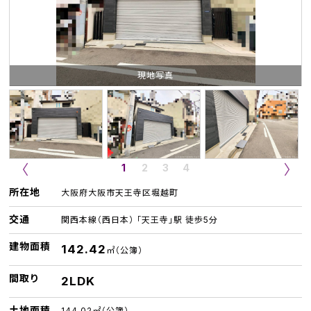
現地写真
1
2
3
4
所在地
大阪府大阪市天王寺区堀越町
交通
関西本線（西日本） 「天王寺」駅 徒歩5分
建物面積
142.42
㎡（公簿）
間取り
2LDK
土地面積
144.02㎡（公簿）