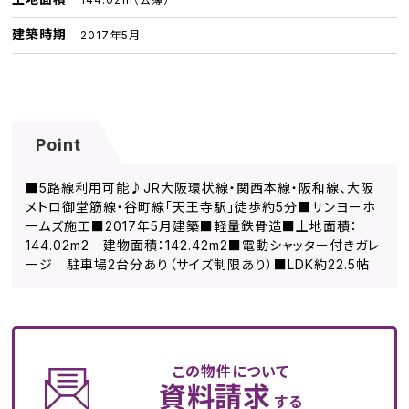
建築時期
2017年5月
Point
■5路線利用可能♪JR大阪環状線・関西本線・阪和線、大阪
メトロ御堂筋線・谷町線「天王寺駅」徒歩約5分■サンヨーホ
ームズ施工■2017年5月建築■軽量鉄骨造■土地面積：
144.02m2 建物面積：142.42m2■電動シャッター付きガレ
ージ 駐車場2台分あり（サイズ制限あり）■LDK約22.5帖
この物件について
資料請求
する