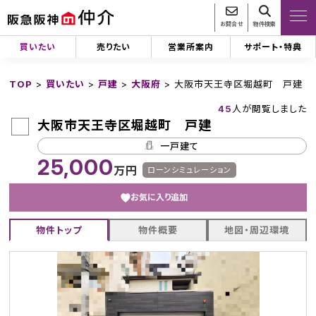
お問合せ
物件検索
買いたい
売りたい
営業所案内
サポート・特典
TOP
>
買いたい
>
戸建
>
大阪府
>
大阪市天王寺区堀越町 戸建
45
人が閲覧しました
大阪市天王寺区堀越町 戸建
一戸建て
25,000
万円
ローンシミュレーション
お気に入り追加
物件トップ
物件概要
地図・周辺環境