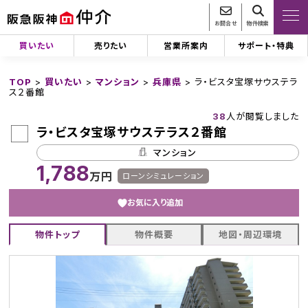
お問合せ
物件検索
買いたい
売りたい
営業所案内
サポート・特典
TOP
>
買いたい
>
マンション
>
兵庫県
>
ラ・ビスタ宝塚サウステラ
ス２番館
38
人が閲覧しました
ラ・ビスタ宝塚サウステラス２番館
マンション
1,788
万円
ローンシミュレーション
お気に入り追加
物件トップ
物件概要
地図・周辺環境