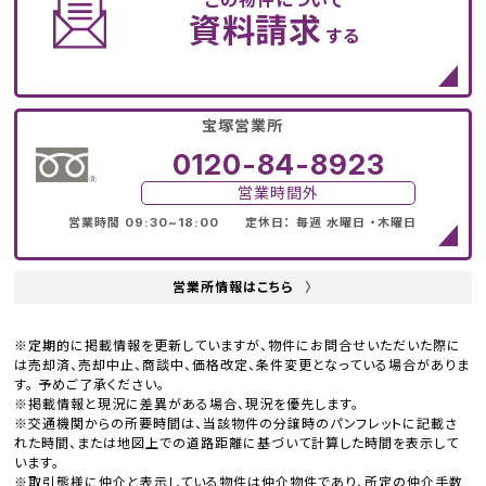
この物件について
資料請求
する
宝塚営業所
0120-84-8923
営業時間外
営業時間 09:30~18:00 定休日： 毎週 水曜日 ・木曜日
営業所情報はこちら
〉
※定期的に掲載情報を更新していますが、物件にお問合せいただいた際に
は売却済、売却中止、商談中、価格改定、条件変更となっている場合がありま
す。 予めご了承ください。
※掲載情報と現況に差異がある場合、現況を優先します。
※交通機関からの所要時間は、当該物件の分譲時のパンフレットに記載さ
れた時間、または地図上での道路距離に基づいて計算した時間を表示して
います。
※取引態様に仲介と表示している物件は仲介物件であり、所定の仲介手数