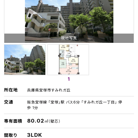
現地写真
1
所在地
兵庫県宝塚市すみれガ丘
交通
阪急宝塚線 「宝塚」駅 バス6分 「すみれガ丘一丁目」 停
歩 1分
80.02
専有面積
㎡（壁芯）
3LDK
間取り