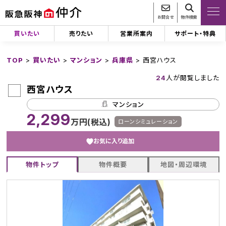
お問合せ
物件検索
買いたい
売りたい
営業所案内
サポート・特典
TOP
>
買いたい
>
マンション
>
兵庫県
>
西宮ハウス
24
人が閲覧しました
西宮ハウス
マンション
2,299
万円(税込)
ローンシミュレーション
お気に入り追加
物件トップ
物件概要
地図・周辺環境