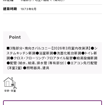
建築時期
1973年9月
Point
■3階部分・南向きバルコニー【2026年3月室内改装済】●シ
ステムキッチン新調●浴室新調●洗面化粧台新調●トイレ新
調●クロス・フローリング・フロアタイル貼替●給湯設備新調
●配管（給水、給湯、排水管（専有部分））●エアコン先行配管
（洋室2室）●照明器具、建具
空家・空室