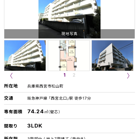
現地写真
1
2
所在地
兵庫県西宮市松山町
交通
阪急神戸線 「西宮北口」駅 徒歩17分
74.24
専有面積
㎡（壁芯）
3LDK
間取り
所在階
3階部分 / 地上7階建て （南向き）