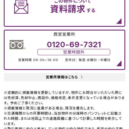
この物件について
資料請求
する
西宮営業所
0120-69-7321
営業時間外
営業時間 09:30~18:00 定休日： 毎週 水曜日 ・木曜日
営業所情報はこちら
〉
※定期的に掲載情報を更新していますが、物件にお問合せいただいた際に
は売却済、売却中止、商談中、価格改定、条件変更となっている場合がありま
す。 予めご了承ください。
※掲載情報と現況に差異がある場合、現況を優先します。
※交通機関からの所要時間は、当該物件の分譲時のパンフレットに記載さ
れた時間、または地図上での道路距離に基づいて計算した時間を表示して
います。
※取引態様に仲介と表示している物件は仲介物件であり、所定の仲介手数