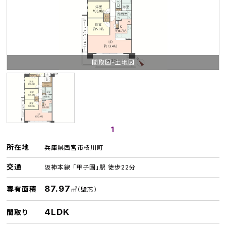
間取図・土地図
1
所在地
兵庫県西宮市枝川町
交通
阪神本線 「甲子園」駅 徒歩22分
87.97
専有面積
㎡（壁芯）
4LDK
間取り