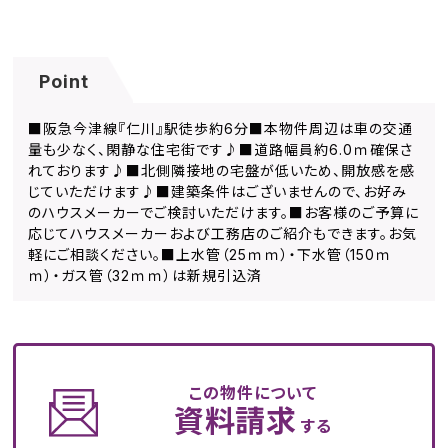
Point
■阪急今津線『仁川』駅徒歩約6分■本物件周辺は車の交通
量も少なく、閑静な住宅街です♪■道路幅員約6.0ｍ確保さ
れております♪■北側隣接地の宅盤が低いため、開放感を感
じていただけます♪■建築条件はございませんので、お好み
のハウスメーカーでご検討いただけます。■お客様のご予算に
応じてハウスメーカーおよび工務店のご紹介もできます。お気
軽にご相談ください。■上水管（25ｍｍ）・下水管（150ｍ
ｍ）・ガス管（32ｍｍ）は新規引込済
この物件について
資料請求
する