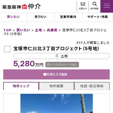
お問合せ
物件検索
買いたい
売りたい
営業所案内
サポート・特典
TOP
>
買いたい
>
土地
>
兵庫県
>
宝塚市仁川北３丁目プロジェ
クト（5号地）
317
人が閲覧しました
宝塚市仁川北３丁目プロジェクト（5号地）
土地
5,280
万円
ローンシミュレーション
お気に入り追加
物件トップ
物件概要
地図・周辺環境