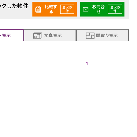
ックした物件
比較す
お問合
最大10
最大10
る
せ
件
件
ト表示
写真表示
間取り表示
1