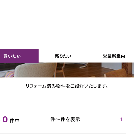
リフォーム済物件特集
買いたい
売りたい
営業所案内
リフォーム済み物件をご紹介いたします。
0
件～
件を表示
1
件
件中