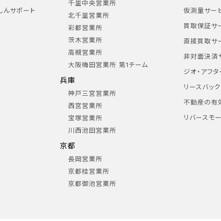
千里中央営業所
しんサポート
仮測量サー
北千里営業所
買取保証サ
彩都営業所
茨木営業所
直接買取サ
高槻営業所
非対面決済
大阪梅田営業所 第1チーム
ジオ・アフタ
兵庫
リースバック
神戸三宮営業所
不動産の有
西宮営業所
リバースモ
宝塚営業所
川西池田営業所
京都
長岡営業所
京都桂営業所
京都御池営業所