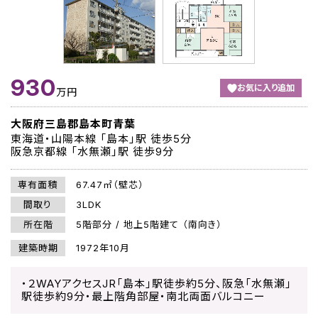
930
お気に入り追加
万円
大阪府三島郡島本町青葉
東海道・山陽本線 「島本」駅 徒歩5分
阪急京都線 「水無瀬」駅 徒歩9分
専有面積
67.47㎡（壁芯）
間取り
3LDK
所在階
5階部分 / 地上5階建て （南向き）
建築時期
1972年10月
・２WAYアクセスJR「島本」駅徒歩約5分、阪急「水無瀬」
駅徒歩約9分・最上階角部屋・南北両面バルコニー