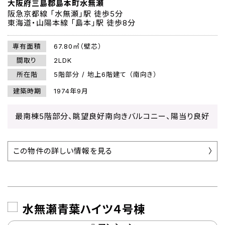
大阪府三島郡島本町水無瀬
阪急京都線 「水無瀬」駅 徒歩5分
東海道・山陽本線 「島本」駅 徒歩8分
専有面積
67.80㎡（壁芯）
間取り
2LDK
所在階
5階部分 / 地上6階建て （南向き）
建築時期
1974年9月
最南棟5階部分、眺望良好南向きバルコニー、陽当り良好
この物件の詳しい情報を見る
水無瀬青葉ハイツ４号棟