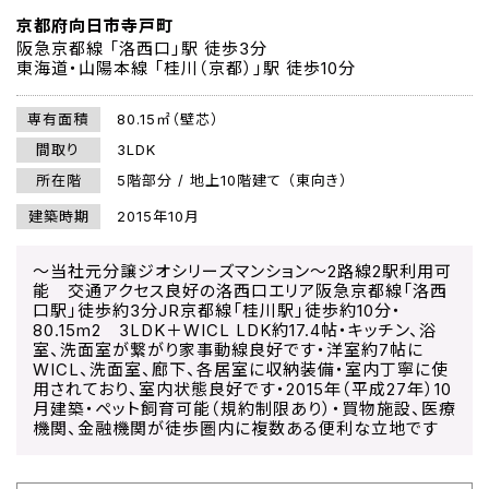
京都府向日市寺戸町
阪急京都線 「洛西口」駅 徒歩3分
東海道・山陽本線 「桂川（京都）」駅 徒歩10分
専有面積
80.15㎡（壁芯）
間取り
3LDK
所在階
5階部分 / 地上10階建て （東向き）
建築時期
2015年10月
～当社元分譲ジオシリーズマンション～2路線2駅利用可
能 交通アクセス良好の洛西口エリア阪急京都線「洛西
口駅」徒歩約3分JR京都線「桂川駅」徒歩約10分・
80.15m2 3LDK＋WICL LDK約17.4帖・キッチン、浴
室、洗面室が繋がり家事動線良好です・洋室約7帖に
WICL、洗面室、廊下、各居室に収納装備・室内丁寧に使
用されており、室内状態良好です・2015年（平成27年）10
月建築・ペット飼育可能（規約制限あり）・買物施設、医療
機関、金融機関が徒歩圏内に複数ある便利な立地です