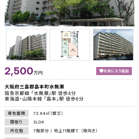
2,500
お気に入り追加
万円
大阪府三島郡島本町水無瀬
阪急京都線 「水無瀬」駅 徒歩4分
東海道・山陽本線 「島本」駅 徒歩6分
専有面積
72.64㎡（壁芯）
間取り
3LDK
所在階
7階部分 / 地上11階建て （南向き）